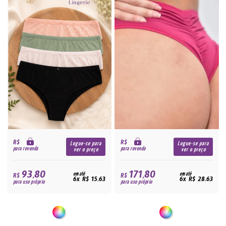
R$
R$
Logue-se para
Logue-se para
para revenda
para revenda
ver o preço
ver o preço
93,80
171,80
R$
em até
R$
em até
6x R$ 15,63
6x R$ 28,63
para uso próprio
para uso próprio