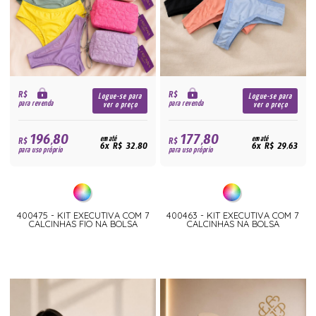
R$
R$
Logue-se para
Logue-se para
para revenda
para revenda
ver o preço
ver o preço
196,80
177,80
R$
em até
R$
em até
6x R$ 32,80
6x R$ 29,63
para uso próprio
para uso próprio
400475 - KIT EXECUTIVA COM 7
400463 - KIT EXECUTIVA COM 7
CALCINHAS FIO NA BOLSA
CALCINHAS NA BOLSA