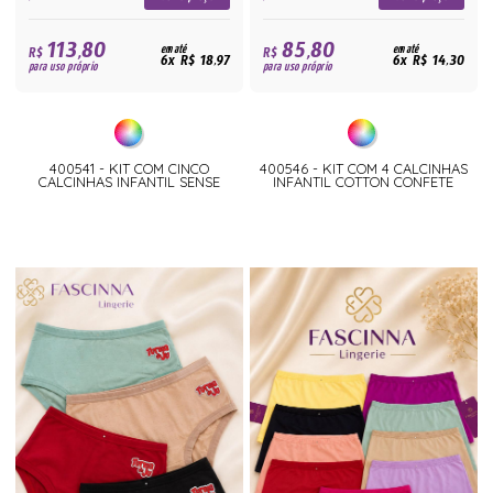
113,80
85,80
R$
em até
R$
em até
6x R$ 18,97
6x R$ 14,30
para uso próprio
para uso próprio
400541 - KIT COM CINCO
400546 - KIT COM 4 CALCINHAS
CALCINHAS INFANTIL SENSE
INFANTIL COTTON CONFETE