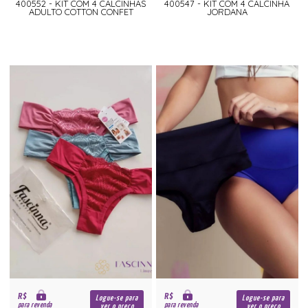
400552 - KIT COM 4 CALCINHAS
400547 - KIT COM 4 CALCINHA
ADULTO COTTON CONFET
JORDANA
R$
R$
Logue-se para
Logue-se para
para revenda
para revenda
ver o preço
ver o preço