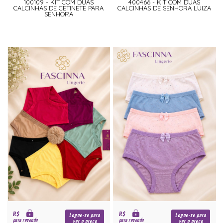
100109 - KIT COM DUAS
400466 - KIT COM DUAS
CALCINHAS DE CETINETE PARA
CALCINHAS DE SENHORA LUIZA
SENHORA
R$
R$
Logue-se para
Logue-se para
para revenda
para revenda
ver o preço
ver o preço