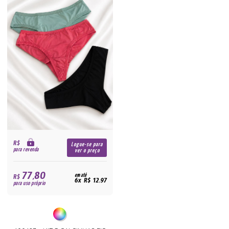
R$
Logue-se para
para revenda
ver o preço
77,80
R$
em até
6x R$ 12,97
para uso próprio