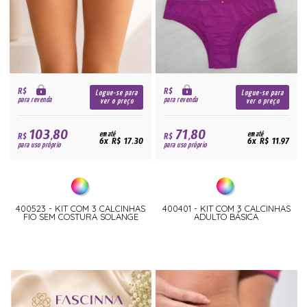
R$
R$
Logue-se para
Logue-se para
para revenda
para revenda
ver o preço
ver o preço
103,80
71,80
R$
em até
R$
em até
6x R$ 17,30
6x R$ 11,97
para uso próprio
para uso próprio
400523 - KIT COM 3 CALCINHAS
400401 - KIT COM 3 CALCINHAS
FIO SEM COSTURA SOLANGE
ADULTO BÁSICA