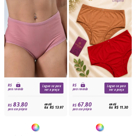
R$
R$
Logue-se para
Logue-se para
para revenda
para revenda
ver o preço
ver o preço
83,80
67,80
R$
em até
R$
em até
6x R$ 13,97
6x R$ 11,30
para uso próprio
para uso próprio