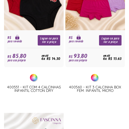
R$
R$
Logue-se para
Logue-se para
para revenda
para revenda
ver o preço
ver o preço
85,80
93,80
R$
em até
R$
em até
6x R$ 14,30
6x R$ 15,63
para uso próprio
para uso próprio
400551 - KIT COM 4 CALCINHAS
400560 - KIT 3 CALCINHA BOX
INFANTIL COTTON DRY
FEM. INFANTIL MICRO