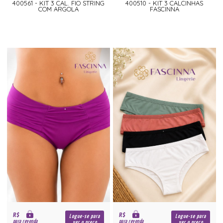
400561 - KIT 3 CAL. FIO STRING
400510 - KIT 3 CALCINHAS
COM ARGOLA
FASCINNA
R$
R$
Logue-se para
Logue-se para
para revenda
para revenda
ver o preço
ver o preço