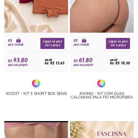
R$
R$
Logue-se para
Logue-se para
para revenda
para revenda
ver o preço
ver o preço
93,80
61,80
R$
em até
R$
em até
6x R$ 15,63
6x R$ 10,30
para uso próprio
para uso próprio
400537 - KIT 3 SHORT BOX SENSI
400482 - KIT COM DUAS
CALCINHAS PALA FIO MICROFIBRA