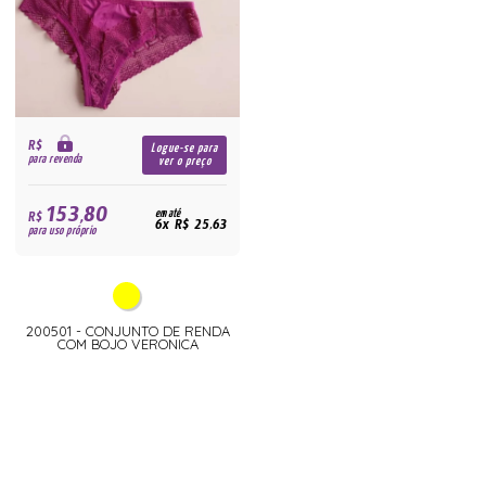
R$
Logue-se para
para revenda
ver o preço
153,80
R$
em até
6x R$ 25,63
para uso próprio
200501 - CONJUNTO DE RENDA
COM BOJO VERONICA