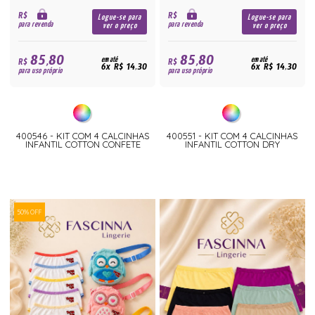
R$
R$
Logue-se para
Logue-se para
para revenda
para revenda
ver o preço
ver o preço
85,80
85,80
R$
em até
R$
em até
6x R$ 14,30
6x R$ 14,30
para uso próprio
para uso próprio
400546 - KIT COM 4 CALCINHAS
400551 - KIT COM 4 CALCINHAS
INFANTIL COTTON CONFETE
INFANTIL COTTON DRY
50% OFF