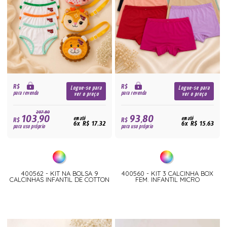
R$
R$
Logue-se para
Logue-se para
para revenda
para revenda
ver o preço
ver o preço
207,80
103,90
93,80
R$
em até
R$
em até
6x R$ 17,32
6x R$ 15,63
para uso próprio
para uso próprio
400562 - KIT NA BOLSA 9
400560 - KIT 3 CALCINHA BOX
CALCINHAS INFANTIL DE COTTON
FEM. INFANTIL MICRO