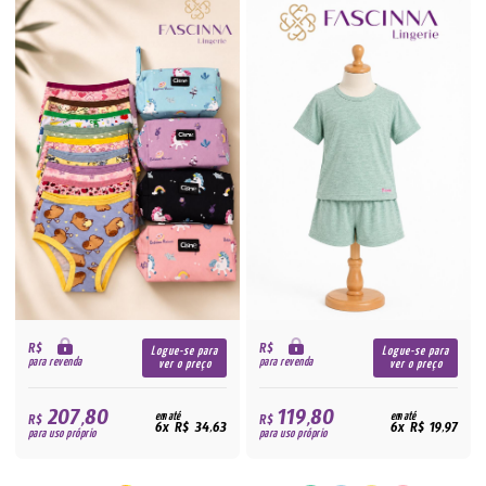
R$
R$
Logue-se para
Logue-se para
para revenda
para revenda
ver o preço
ver o preço
207,80
119,80
R$
em até
R$
em até
6x R$ 34,63
6x R$ 19,97
para uso próprio
para uso próprio