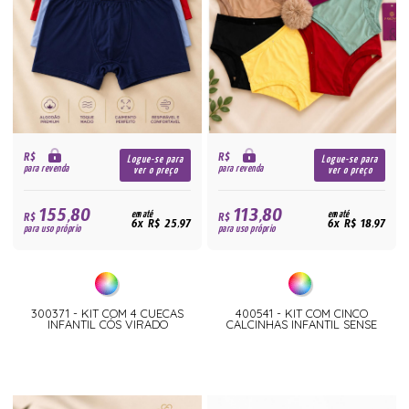
R$
R$
Logue-se para
Logue-se para
para revenda
para revenda
ver o preço
ver o preço
155,80
113,80
R$
em até
R$
em até
6x R$ 25,97
6x R$ 18,97
para uso próprio
para uso próprio
300371 - KIT COM 4 CUECAS
400541 - KIT COM CINCO
INFANTIL CÓS VIRADO
CALCINHAS INFANTIL SENSE