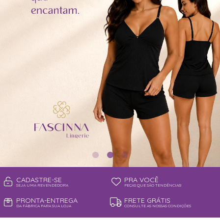
TOP
CADASTRE-SE
PRA VOCÊ
SEJA UMA REVENDEDORA
PEÇAS QUE SÃO TENDÊNCIAS!
PRONTA-ENTREGA
FRETE GRÁTIS
DA FÁBRICA PARA SUA LOJA
CONSULTE AS NOSSAS CONDIÇÕES