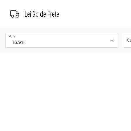
Leilão de Frete
País
C