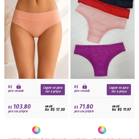
R$
R$
Logue-se para
Logue-se para
para revenda
para revenda
ver o preço
ver o preço
103,80
71,80
R$
em até
R$
em até
6x R$ 17,30
6x R$ 11,97
para uso próprio
para uso próprio