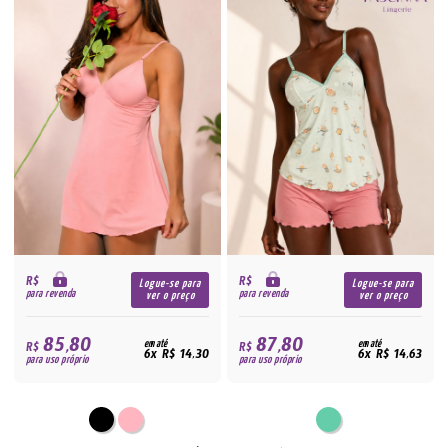
R$
R$
Logue-se para
Logue-se para
para revenda
para revenda
ver o preço
ver o preço
85,80
87,80
R$
em até
R$
em até
6x R$ 14,30
6x R$ 14,63
para uso próprio
para uso próprio