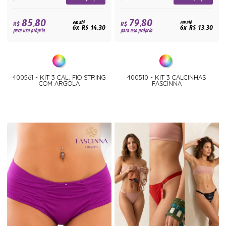
85,80
79,80
R$
em até
R$
em até
6x R$ 14,30
6x R$ 13,30
para uso próprio
para uso próprio
400561 - KIT 3 CAL. FIO STRING
400510 - KIT 3 CALCINHAS
COM ARGOLA
FASCINNA