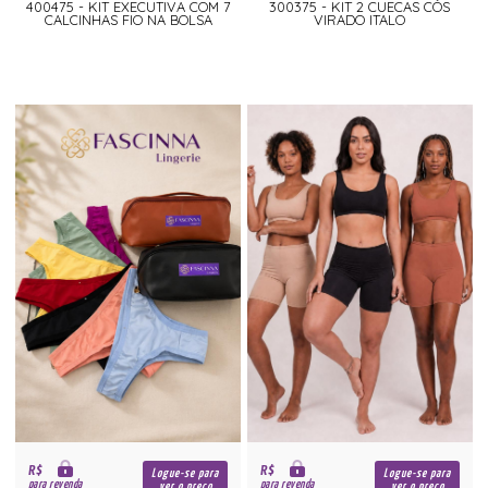
400475 - KIT EXECUTIVA COM 7
300375 - KIT 2 CUECAS CÓS
CALCINHAS FIO NA BOLSA
VIRADO ITALO
R$
R$
Logue-se para
Logue-se para
para revenda
para revenda
ver o preço
ver o preço