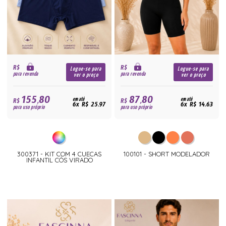
R$
R$
Logue-se para
Logue-se para
para revenda
para revenda
ver o preço
ver o preço
155,80
87,80
R$
em até
R$
em até
6x R$ 25,97
6x R$ 14,63
para uso próprio
para uso próprio
300371 - KIT COM 4 CUECAS
100101 - SHORT MODELADOR
INFANTIL CÓS VIRADO