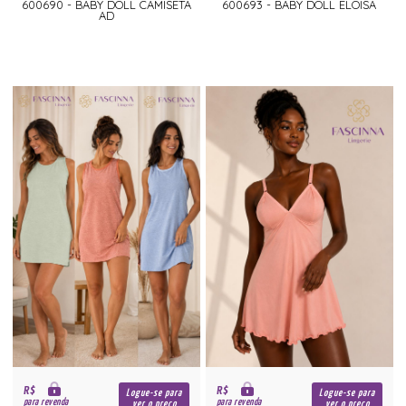
600690 - BABY DOLL CAMISETA
600693 - BABY DOLL ELOISA
AD
R$
R$
Logue-se para
Logue-se para
para revenda
para revenda
ver o preço
ver o preço