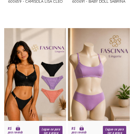
600659 - CAMISOLA LISA CLÉO
600691 - BABY DOLL SABRINA
R$
R$
Logue-se para
Logue-se para
para revenda
para revenda
ver o preço
ver o preço