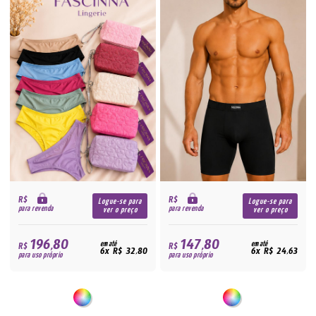
R$
R$
Logue-se para
Logue-se para
para revenda
para revenda
ver o preço
ver o preço
196,80
147,80
R$
em até
R$
em até
6x R$ 32,80
6x R$ 24,63
para uso próprio
para uso próprio