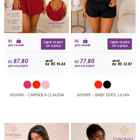
R$
R$
Logue-se para
Logue-se para
para revenda
para revenda
ver o preço
ver o preço
87,80
77,80
R$
em até
R$
em até
6x R$ 14,63
6x R$ 12,97
para uso próprio
para uso próprio
600694 - CAMISOLA CLAUDIA
600695 - BABY DOOL LILIAN