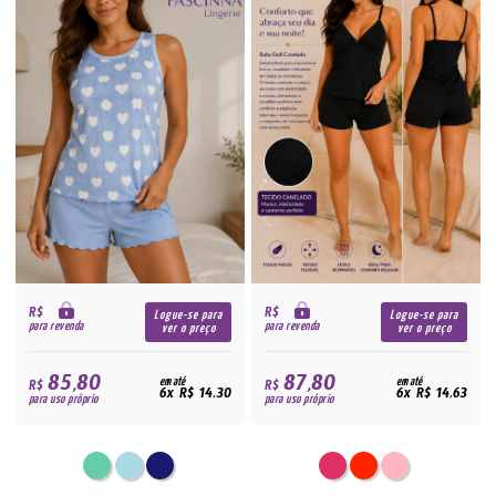
R$
R$
Logue-se para
Logue-se para
para revenda
para revenda
ver o preço
ver o preço
85,80
87,80
R$
em até
R$
em até
6x R$ 14,30
6x R$ 14,63
para uso próprio
para uso próprio