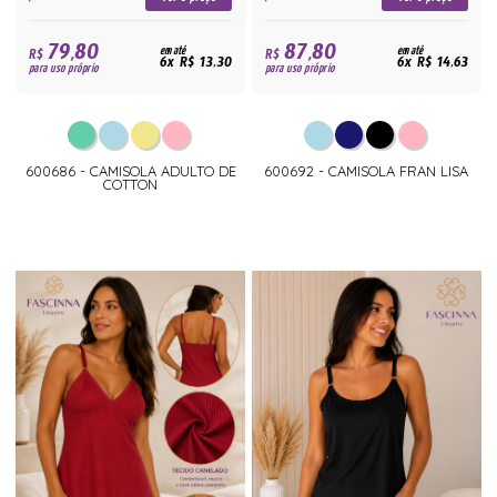
79,80
87,80
R$
em até
R$
em até
6x R$ 13,30
6x R$ 14,63
para uso próprio
para uso próprio
600686 - CAMISOLA ADULTO DE
600692 - CAMISOLA FRAN LISA
COTTON