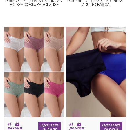
400523 - KIT COM 3 CALCINHAS
400401 - KIT COM 3 CALCINHAS
FIO SEM COSTURA SOLANGE
ADULTO BÁSICA
R$
R$
Logue-se para
Logue-se para
para revenda
para revenda
ver o preço
ver o preço