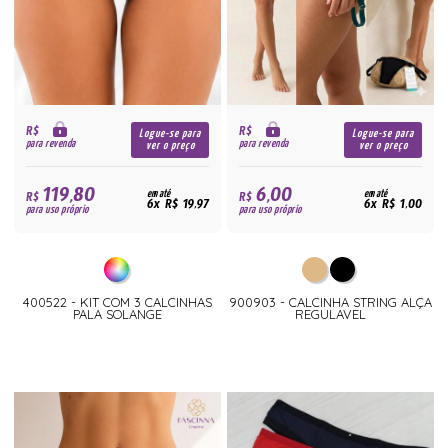
R$
R$
Logue-se para
Logue-se para
para revenda
para revenda
ver o preço
ver o preço
119,80
6,00
R$
em até
R$
em até
6x R$ 19,97
6x R$ 1,00
para uso próprio
para uso próprio
400522 - KIT COM 3 CALCINHAS
900903 - CALCINHA STRING ALÇA
PALA SOLANGE
REGULAVEL