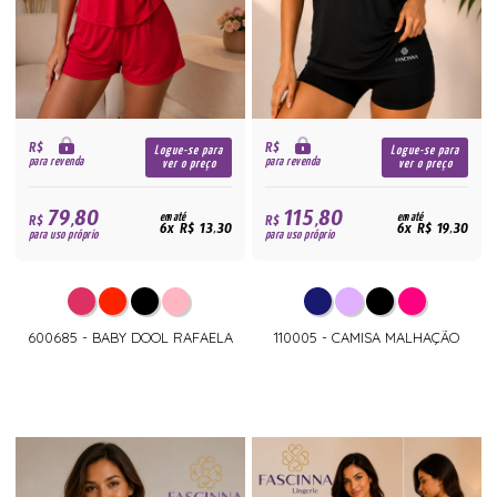
R$
R$
Logue-se para
Logue-se para
para revenda
para revenda
ver o preço
ver o preço
79,80
115,80
R$
em até
R$
em até
6x R$ 13,30
6x R$ 19,30
para uso próprio
para uso próprio
600685 - BABY DOOL RAFAELA
110005 - CAMISA MALHAÇÃO