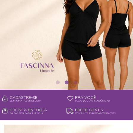
TOP
CADASTRE-SE
PRA VOCÊ
SEJA UMA REVENDEDORA
PEÇAS QUE SÃO TENDÊNCIAS!
PRONTA-ENTREGA
FRETE GRÁTIS
DA FÁBRICA PARA SUA LOJA
CONSULTE AS NOSSAS CONDIÇÕES