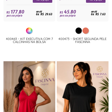
177,80
45,80
R$
em até
R$
em até
6x R$ 29,63
6x R$ 7,63
para uso próprio
para uso próprio
400463 - KIT EXECUTIVA COM 7
400473 - SHORT SEGUNDA PELE
CALCINHAS NA BOLSA
FASCINNA