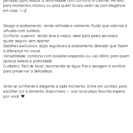
pensado para realçar a feminilidade com conforto e charme. Perfeito
para momentos íntimos ou para quem busca vestir-se com elegância
em casa. ✨🌙
Design e acabamento: renda refinada e caimento fluido que valoriza a
silhueta com sutileza.
Conforto superior: tecido leve e macio, ideal para peles sensíveis;
ajuste seguro sem apertar.
Detalhes exclusivos: alças reguláveis e acabamento delicado que fazem
a diferença no visual.
Versatilidade: combina com ocasiões especiais ou uso diário para quem
aprecia beleza e praticidade.
Cuidados: fácil de lavar, recomenda-se água fria e secagem à sombra
para preservar a delicadeza.
Sinta-se confiante e elegante a cada momento. Entre em contato para
escolher cor e tamanho disponíveis — sua nova peça favorita espera
por você. 💖