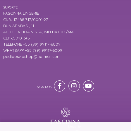
SUPORTE
FASCINNA LINGERIE
CNPJ 17.488.717/0001-27
RUA ARARAS , 11
ALTO DA BOA VISTA, IMPERATRIZ/MA
CEP 65910-645
TELEFONE +55 (99) 99117-6009
WHATSAPP +55 (99) 99117-6009
pedidosviashop@hotmail.com
® TODOS DIREITOS RESERVADOS