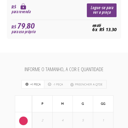
R$
Logue-se para
para revenda
ver o preço
79,80
em até
R$
6x R$ 13,30
para uso próprio
INFORME O TAMANHO, A COR E QUANTIDADE
+1 PEÇA
-1 PEÇA
PREENCHER A QTDE
P
M
G
GG