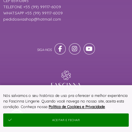
CEP 65910645
TELEFONE +55 (99) 99117-6009
WHATSAPP +55 (99) 99117-6009
pedidosviashop@hotmail.com
® TODOS DIREITOS RESERVADOS
Nós salvamos o seu histórico de uso pra oferecer a melhor experiência
na Fascinna Lingerie. Quando você navega no nosso site, aceita esta
condição. Conheça nossa
Política de Cookies e Privacidade
.
SITE 100% SEGURO
PLATAFORMA B2B
ACEITAR E FECHAR