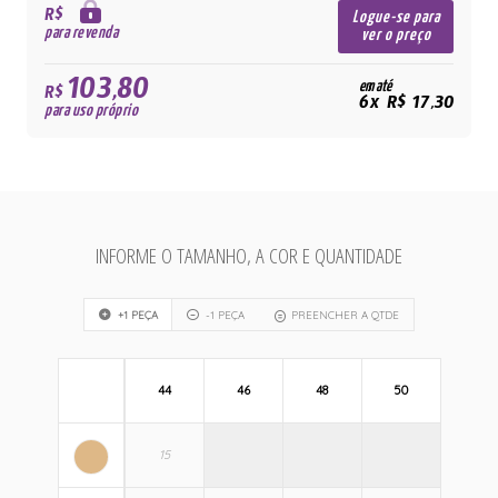
R$
Logue-se para
para revenda
ver o preço
103,80
em até
R$
6x R$ 17,30
para uso próprio
INFORME O TAMANHO, A COR E QUANTIDADE
+1 PEÇA
-1 PEÇA
PREENCHER A QTDE
44
46
48
50